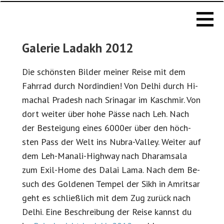
Michael
Zum
Wöhning -
Inhalt
Radreisen,
springen
Klettern &
mehr
GALERIE LADAKH 2012
Galerie Ladakh 2012
Die schön­sten Bilder mein­er Reise mit dem
Fahrrad durch Nordin­di­en! Von Del­hi durch Hi­
machal Pradesh nach Sri­na­gar im Kaschmir. Von
dort weit­er über hohe Pässe nach Leh. Nach
der Bestei­gung eines 6000er über den höch­
sten Pass der Welt ins Nubra-Val­ley. Weit­er auf
dem Leh-Man­ali-High­way nach Dharam­sala
zum Exil-Home des Dalai Lama. Nach dem Be­
such des Gold­e­nen Tem­pel der Sikh in Am­rit­sar
geht es schließlich mit dem Zug zurück nach
Del­hi. Eine Beschrei­bung der Reise kannst du