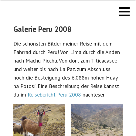
Michael
Zum
Wöhning -
Inhalt
Radreisen,
springen
Klettern &
mehr
GALERIE PERU 2008
Galerie Peru 2008
Die schön­sten Bilder mein­er Reise mit dem
Fahrrad durch Peru! Von Lima durch die An­den
nach Machu Pic­chu. Von dort zum Tit­i­ca­casee
und weit­er bis nach La Paz. zum Ab­schluss
noch die Bestei­gung des 6.088m ho­hen Huay­
na Po­to­sí. Eine Beschrei­bung der Reise kannst
du im
Reise­bericht Peru 2008
nachlesen