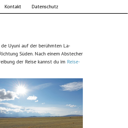
Kontakt
Datenschutz
r de Uyu­ni auf der berühmten La­
Rich­tung Sü­den. Nach einem Ab­stech­er
chrei­bung der Reise kannst du im
Reise­