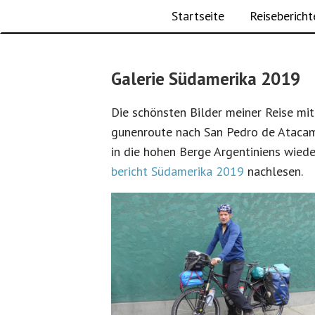
Michael Wöhning - Radreisen, Kl
Zum
Startseite
Reisebericht
Inhalt
springen
Galerie Südamerika 2019
Die schön­sten Bilder mein­er Reise mi
gunen­route nach San Pe­dro de At­a­ca­
in die ho­hen Berge Ar­gen­tiniens wied
bericht Sü­dameri­ka 2019
nachlesen.