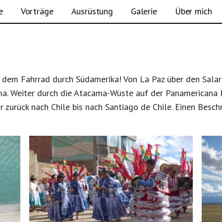
ettern & mehr
e
Vorträge
Ausrüstung
Galerie
Über mich
GALERIE SÜDAMERIKA 2019
t dem Fahrrad durch Sü­dameri­ka! Von La Paz über den Sala
ma. Weit­er durch die At­a­ca­ma-Wüste auf der Panamer­i­cana 
er zurück nach Chile bis nach San­ti­a­go de Chile. Einen Bes